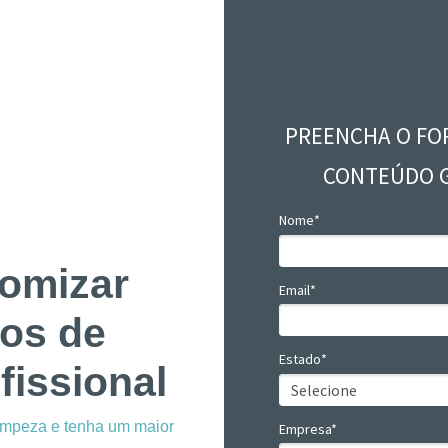
PREENCHA O FOR
CONTEÚDO 
Nome*
omizar
Email*
os de
Estado*
fissional
impeza e tenha um maior
Empresa*