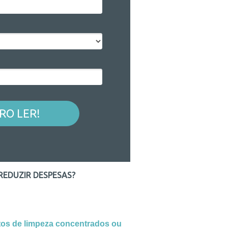
RO LER!
REDUZIR DESPESAS?
os de limpeza concentrados ou